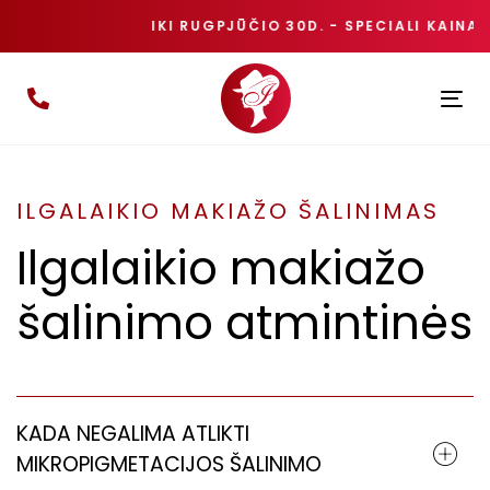
IKI RUGPJŪČIO 30D. - SPECIALI KAINA
Ing
Pe
Nav
ILGALAIKIO MAKIAŽO ŠALINIMAS
Ilgalaikio makiažo
šalinimo atmintinės
KADA NEGALIMA ATLIKTI
MIKROPIGMETACIJOS ŠALINIMO