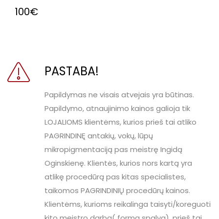
100€
PASTABA!
Papildymas ne visais atvejais yra būtinas.
Papildymo, atnaujinimo kainos galioja tik
LOJALIOMS klientėms, kurios prieš tai atliko
PAGRINDINĘ antakių, vokų, lūpų
mikropigmentaciją pas meistrę Ingidą
Oginskienę. Klientės, kurios nors kartą yra
atlikę procedūrą pas kitas specialistes,
taikomos PAGRINDINIŲ procedūrų kainos.
Klientėms, kurioms reikalinga taisyti/koreguoti
kito meistro darbą( formą spalvą), prieš tai