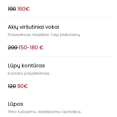
190
160€
Akių viršutiniai vokai
Pravedimas: Klasikinis Tarp blakstienų
200
150-180 €
Lūpų kontūras
Kontūro paryškinimas.
120
90€
Lūpos
Pilno tušavimo, šešeliavimo technikos.