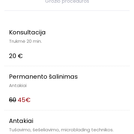
Grožio procedūros
Konsultacija
Trukmė 20 min.
20 €
Permanento šalinimas
Antakiai
60
45€
Antakiai
Tušavimo, šešeliavimo, microblading technikos.