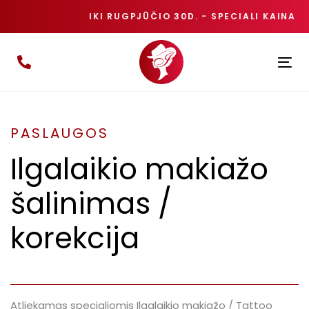
IKI RUGPJŪČIO 30D. - SPECIALI KAINA 
Ing
Pe
Nav
PASLAUGOS
Ilgalaikio makiažo
šalinimas /
korekcija
Atliekamas specialiomis Ilgalaikio makiažo / Tattoo