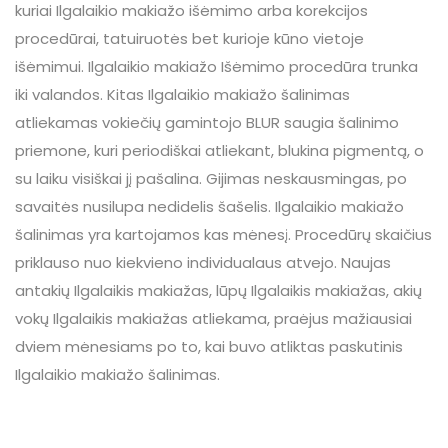
kuriai Ilgalaikio makiažo išėmimo arba korekcijos
procedūrai, tatuiruotės bet kurioje kūno vietoje
išėmimui. Ilgalaikio makiažo Išėmimo procedūra trunka
iki valandos. Kitas Ilgalaikio makiažo šalinimas
atliekamas vokiečių gamintojo BLUR saugia šalinimo
priemone, kuri periodiškai atliekant, blukina pigmentą, o
su laiku visiškai jį pašalina. Gijimas neskausmingas, po
savaitės nusilupa nedidelis šašelis. Ilgalaikio makiažo
šalinimas yra kartojamos kas mėnesį. Procedūrų skaičius
priklauso nuo kiekvieno individualaus atvejo. Naujas
antakių Ilgalaikis makiažas, lūpų Ilgalaikis makiažas, akių
vokų Ilgalaikis makiažas atliekama, praėjus mažiausiai
dviem mėnesiams po to, kai buvo atliktas paskutinis
Ilgalaikio makiažo šalinimas.